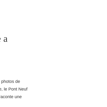
 a
s photos de
e, le Pont Neuf
 raconte une