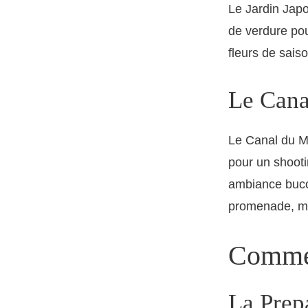
Le Jardin Japo
de verdure pou
fleurs de sais
Le Cana
Le Canal du M
pour un shooti
ambiance bucol
promenade, ma
Commen
La Prep