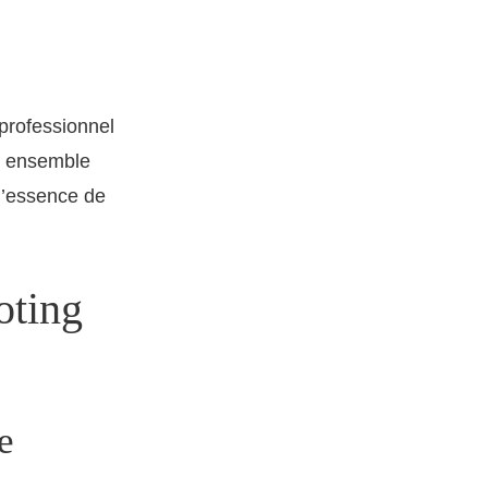
professionnel
z ensemble
l’essence de
oting
e