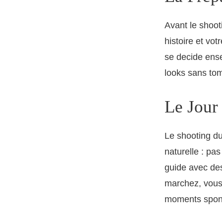
Avant le shoo
histoire et vot
se decide ense
looks sans tom
Le Jour
Le shooting d
naturelle : pa
guide avec des
marchez, vous 
moments spon