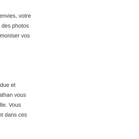
nvies, votre
le des photos
rmoniser vos
due et
nathan vous
lle. Vous
nt dans ces