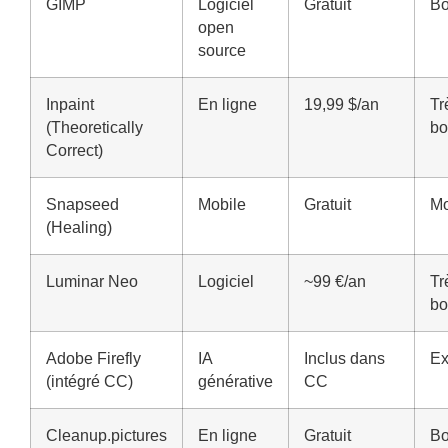
GIMP
Logiciel
Gratuit
B
open
source
Inpaint
En ligne
19,99 $/an
Tr
(Theoretically
bo
Correct)
Snapseed
Mobile
Gratuit
M
(Healing)
Luminar Neo
Logiciel
~99 €/an
Tr
bo
Adobe Firefly
IA
Inclus dans
Ex
(intégré CC)
générative
CC
Cleanup.pictures
En ligne
Gratuit
B