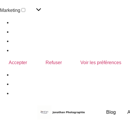
Marketing
Gérer les options
Gérer les services
Gérer {vendor_count} fournisseurs
En savoir plus sur ces finalités
Accepter
Refuser
Voir les préférences
Politique de confidentialité
Blog
A