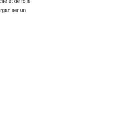
te et de folie
rganiser un