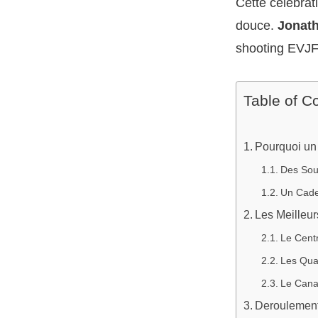
Cette celebrat
douce.
Jonat
shooting EVJ
Table of C
Pourquoi un
Des Souv
Un Cade
Les Meilleu
Le Centr
Les Qua
Le Cana
Deroulement