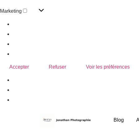
Marketing
Gérer les options
Gérer les services
Gérer {vendor_count} fournisseurs
En savoir plus sur ces finalités
Accepter
Refuser
Voir les préférences
Politique de confidentialité
Blog
A