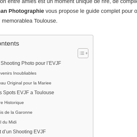
ion entre amies est un moment unique de rire, de complici
han Photographie
vous propose le guide complet pour o
F memorablea Toulouse.
ontents
 Shooting Photo pour l’EVJF
enirs Inoubliables
au Original pour la Mariee
rs Spots EVJF a Toulouse
e Historique
is de la Garonne
l du Midi
 d’un Shooting EVJF