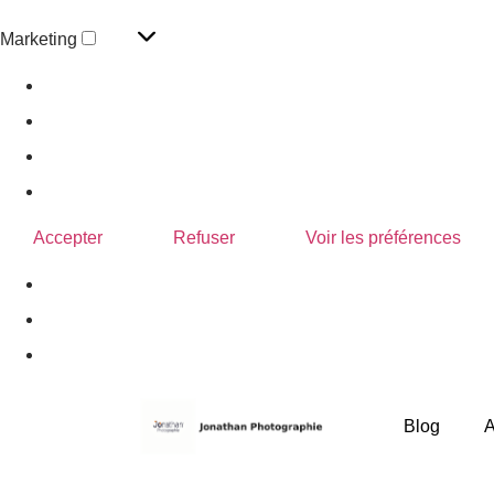
Marketing
Gérer les options
Gérer les services
Gérer {vendor_count} fournisseurs
En savoir plus sur ces finalités
Accepter
Refuser
Voir les préférences
Politique de confidentialité
Blog
A