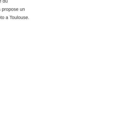
e du
 propose un
oto a Toulouse.