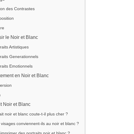
ion des Contrastes
osition
ure
r le Noir et Blanc
raits Artistiques
raits Generationnels
raits Emotionnels
tement en Noir et Blanc
ersion
n
t Noir et Blanc
it noir et blanc coute-t-il plus cher ?
 visages conviennent-ils au noir et blanc ?
imprimer des portraits noir et blanc ?