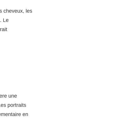
es cheveux, les
. Le
rait
fere une
es portraits
ementaire en