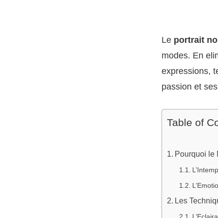
Le
portrait no
modes. En elimi
expressions, t
passion et ses 
Table of C
Pourquoi le 
L’Intemp
L’Emotio
Les Techniqu
L’Eclair