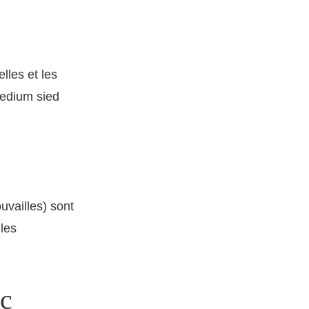
lles et les
medium sied
uvailles) sont
 les
nc