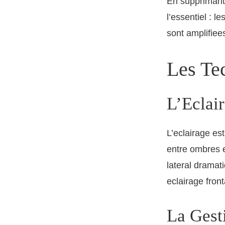
En supprimant l
l’essentiel : l
sont amplifiee
Les Tec
L’Eclai
L’eclairage es
entre ombres e
lateral dramat
eclairage front
La Gest