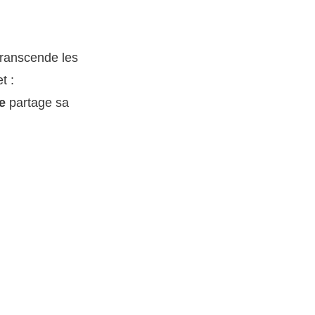
transcende les
t :
e
partage sa