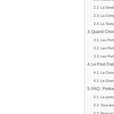
La Gest
La Comp
La Text
Quand Choisi
Les Port
Les Port
Les Port
Le Post-Trai
La Conv
Le Grai
FAQ : Portrai
Le portra
Tous les
Peut-on 