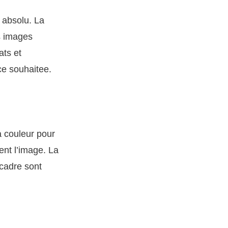
 absolu. La
s images
ats et
ce souhaitee.
a couleur pour
rent l’image. La
 cadre sont