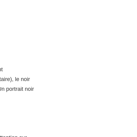
nt
ire), le noir
n portrait noir