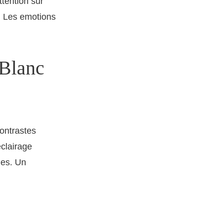
ttention sur
s. Les emotions
 Blanc
contrastes
eclairage
des. Un