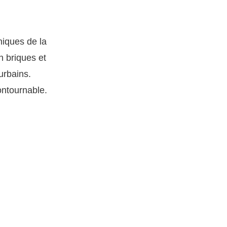
niques de la
n briques et
urbains.
ontournable.