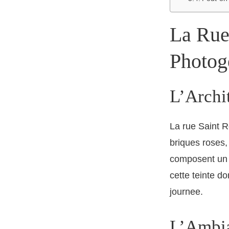
La Rue
Photog
L’Archi
La rue Saint R
briques roses,
composent un d
cette teinte do
journee.
L’Ambia