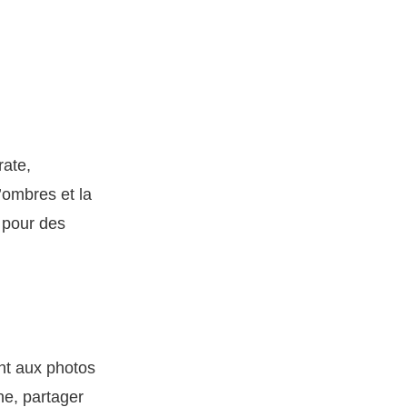
rate,
’ombres et la
s pour des
nt aux photos
e, partager