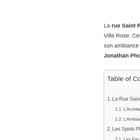
La
rue Saint
Ville Rose. Ce
son ambiance v
Jonathan Pho
Table of C
La Rue Sain
L’Archit
L’Ambia
Les Spots P
Les Fac