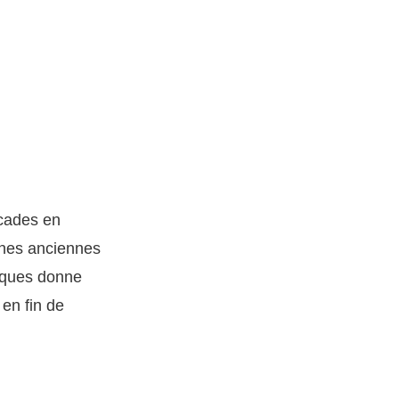
acades en
gnes anciennes
riques donne
 en fin de