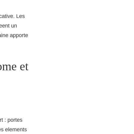
ative. Les
reent un
aine apporte
ome et
t : portes
es elements