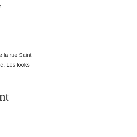
n
 la rue Saint
le. Les looks
nt